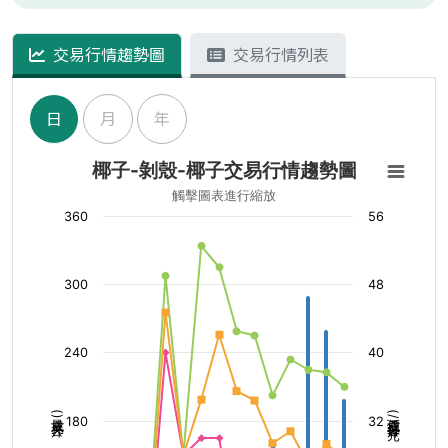
交易行情趨勢圖
交易行情列表
日
月
年
椰子-剝殼-椰子交易行情趨勢圖
觸擊圖表進行縮放
360
56
300
48
240
40
成交量(公斤)
成交價(每公斤/元)
180
32