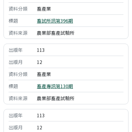
畜產業
畜試所訊第396期
農業部畜產試驗所
113
12
畜產業
畜產專訊第130期
農業部畜產試驗所
113
12