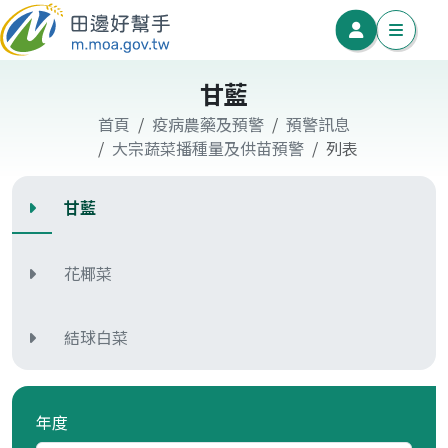
甘藍
首頁
疫病農藥及預警
預警訊息
大宗蔬菜播種量及供苗預警
列表
甘藍
花椰菜
結球白菜
年度