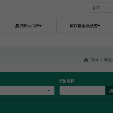
農損救助保險
疫病農藥及預警
蔬菜播種量及供苗預警
葉土壤肥力檢測建議
農業政策型保險試算
有機質暨微生物
氣象資訊
漁業新聞
田媽媽
友善環境植物保護資材專區
農業災害救助天氣參數
水耕肥力計算機
農機用油查詢
畜禽新聞
首頁
業者
動物認養與協尋
糧價交易行情
動物疾病資訊
農業技術資訊
缺工找工
漁產品交易行情
動物疫情月報
漁業技術資訊
寵物遺失啟事
品種選擇
南市場家禽交易行情
羊隻交易行情
病蟲害診斷資訊
植物品種查詢
水果
植物保護圖鑑
農業機械廠商
蔬菜
農情調查
農業法規
養殖漁業放養量
農地銀行
農村社區資料庫
禁用農藥查詢
有機業者查詢
友善環境耕作業者/團體查詢
限用農藥查詢