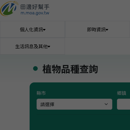
個人化資訊
即時資訊
生活訊息及其他
植物品種查詢
個人化主頁
政策新聞
農業天然災害專
預警訊息
肥培與水土管理
肥料資材與服務
新鮮食市
肥料廠牌資訊查詢
天然災害專區
作物防災預警
作物施肥管理
個人化首頁
農業新聞
農民市集
大宗
茶
區
找幫手
交易行情
疫情資訊
進修充電
機械農事服務
寵物天地
農產品交易行情
農務代耕媒合
進修充電課程
合法寵物業者
農機擁有者
植物疫情
獎補救助及貸款
政策獎補救助及貸款
縣市
鄉鎮
家禽產地交易行情
漁業教育訓練
環
作物資訊速查
病蟲害防治
種苗設施與環境
校園食材標章
合法種苗業者資訊
校園食材標章統計
病蟲害防治資訊
稻米
生產統計
法規規範與土地
農業生產預測
TGAP下載
農藥資訊
經營業者與驗證
農村社區
農藥查詢
糧商查詢
農事活動