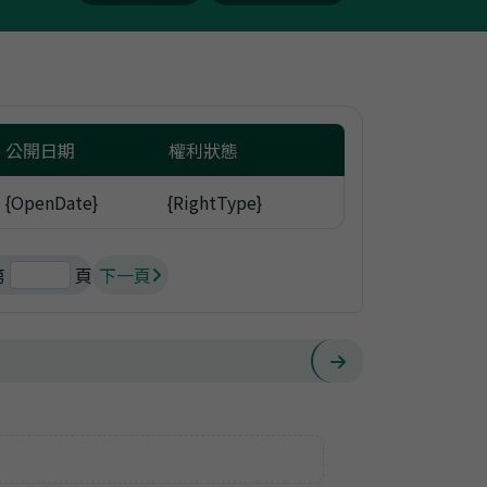
交易行情站共同運銷(蔬果)
交易行情站共同運銷(花卉)
公開日期
權利狀態
{OpenDate}
{RightType}
第
頁
下一頁