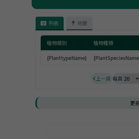
農產品進出口統計
家禽家畜屠宰場資訊
熱門下載
熱門下載
列表
地圖
產業相關連結
產業相關連結
植物類別
植物種類
{PlanttypeName}
{PlantSpeciesName
上一頁
每頁
更