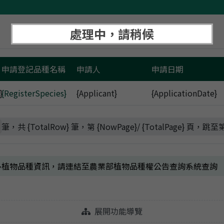
蔬果產銷資訊整合
農產品產地價格查詢
處理中，請稍候
申請登記品種名稱
申請人
申請日期
}
{RegisterSpecies}
{Applicant}
{ApplicationDate}
筆，共 {TotalRow} 筆，第 {NowPage}/ {TotalPage} 頁，跳至
多植物品種資訊，請連結至農業部植物品種權公告查詢系統查詢
展開功能導覽