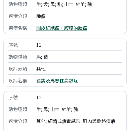
牛; 犬; 馬; 貓; 山羊; 綿羊; 豬
腫瘤
間皮細胞瘤，腹膜的腫瘤
11
馬; 豬
其他
豬隻及馬惡性高熱症
12
牛; 馬; 山羊; 綿羊; 豬
其他; 細菌或病毒感染; 肌肉與骨骼疾病