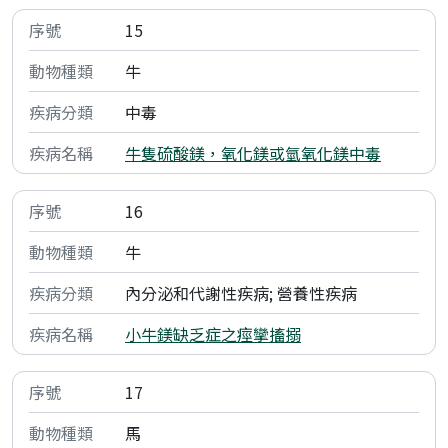
15
牛
中毒
牛隻硫酸鎂，氧化鎂或氫氧化鎂中毒
16
牛
內分泌和代謝性疾病; 營養性疾病
小牛鎂缺乏症之痙攣搐搦
17
馬