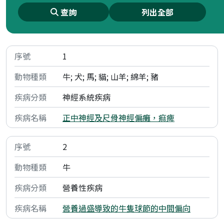
查詢
列出全部
1
牛; 犬; 馬; 貓; 山羊; 綿羊; 豬
神經系統疾病
正中神經及尺骨神經偏癱，痲痺
2
牛
營養性疾病
營養過盛導致的牛隻球節的中間偏向