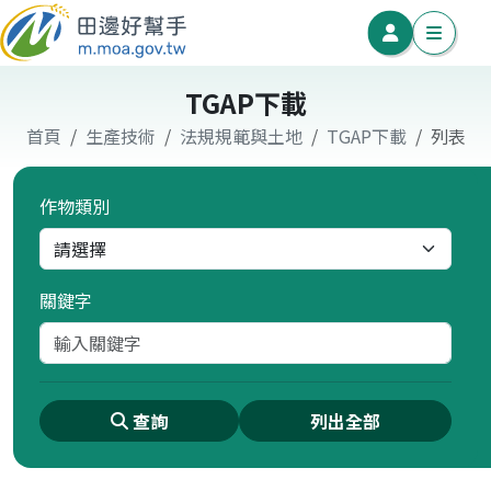
TGAP下載
首頁
生產技術
法規規範與土地
TGAP下載
列表
作物類別
關鍵字
查詢
列出全部