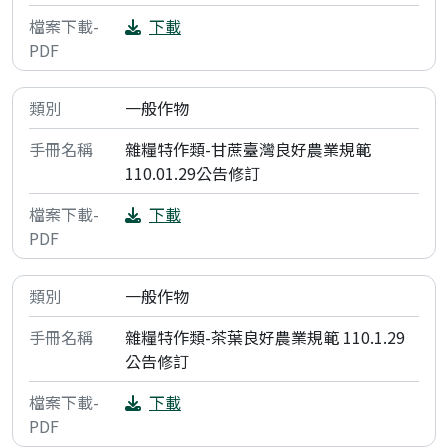
下載
一般作物
雜糧特作類-甘蔗臺灣良好農業規範
110.01.29公告修訂
下載
一般作物
雜糧特作類-茶葉良好農業規範 110.1.29
公告修訂
下載