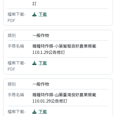
訂
下載
一般作物
雜糧特作類-小葉葡萄良好農業規範
110.1.29公告修訂
下載
一般作物
雜糧特作類-山藥臺灣良好農業規範
110.01.29公告修訂
下載