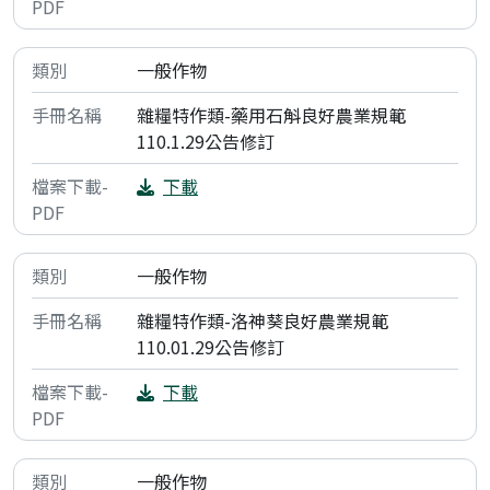
一般作物
雜糧特作類-藥用石斛良好農業規範
110.1.29公告修訂
下載
一般作物
雜糧特作類-洛神葵良好農業規範
110.01.29公告修訂
下載
一般作物