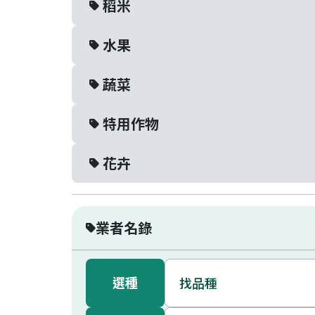
稻米
農產品進出口統計
家禽家畜屠宰場資訊
熱門下載
熱門下載
水果
產業相關連結
產業相關連結
蔬菜
特用作物
花卉
業者名錄
選種
找品種