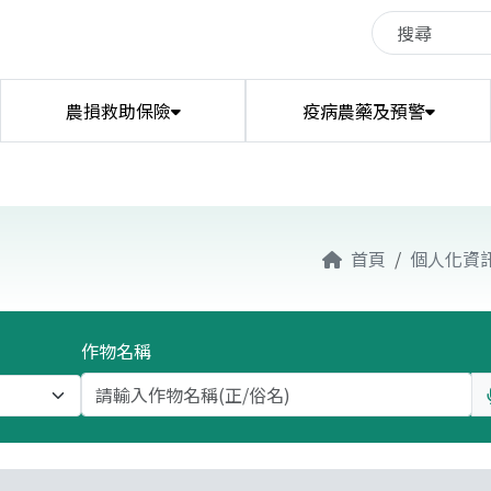
農損救助保險
疫病農藥及預警
蔬菜播種量及供苗預警
葉土壤肥力檢測建議
農業政策型保險試算
有機質暨微生物
氣象資訊
漁業新聞
田媽媽
友善環境植物保護資材專區
農業災害救助天氣參數
水耕肥力計算機
農機用油查詢
畜禽新聞
首頁
個人化資
動物認養與協尋
糧價交易行情
動物疾病資訊
農業技術資訊
缺工找工
漁產品交易行情
動物疫情月報
漁業技術資訊
寵物遺失啟事
作物名稱
南市場家禽交易行情
羊隻交易行情
病蟲害診斷資訊
植物品種查詢
水果
植物保護圖鑑
農業機械廠商
蔬菜
農情調查
農業法規
養殖漁業放養量
農地銀行
農村社區資料庫
禁用農藥查詢
有機業者查詢
友善環境耕作業者/團體查詢
限用農藥查詢