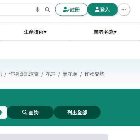
註冊
登入
生產技術
業者名錄
農藥代噴業者資訊
農業科技新聞
土壤網格資訊
灌溉水質
訊
作物資訊速查
花卉
蘭花類
作物查詢
禽流感疫情資訊
毛豬交易行情
畜禽技術資訊
進口飼料原料行情
研發與技轉
查詢
列出全部
植物診療師服務場域
特用作物
設施廠商
蜜粉源地籍圖
花卉
畜禽生產預測
畜禽農情調查
外銷農產品用藥基準
生產驗證輔導資源
農產品初級加工場
無人機用藥資訊