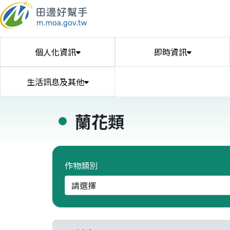
個人化資訊
即時資訊
生活訊息及其他
蘭花類
個人化主頁
政策新聞
農業天然災害專
預警訊息
肥培與水土管理
肥料資材與服務
新鮮食市
肥料廠牌資訊查詢
天然災害專區
作物防災預警
作物施肥管理
個人化首頁
農業新聞
農民市集
大宗
茶
區
找幫手
交易行情
疫情資訊
進修充電
機械農事服務
寵物天地
農產品交易行情
農務代耕媒合
進修充電課程
合法寵物業者
農機擁有者
植物疫情
獎補救助及貸款
政策獎補救助及貸款
作物類別
家禽產地交易行情
漁業教育訓練
環
作物資訊速查
病蟲害防治
種苗設施與環境
校園食材標章
合法種苗業者資訊
校園食材標章統計
病蟲害防治資訊
稻米
生產統計
法規規範與土地
農業生產預測
TGAP下載
農藥資訊
經營業者與驗證
農村社區
農藥查詢
糧商查詢
農事活動