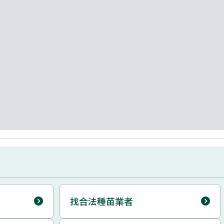
蔬果產銷資訊整合
農產品產地價格查詢
找合法種苗業者