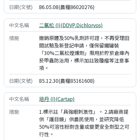
86.05.08(農糧86020276)
二氯松 (I)(DDVP,Dichlorvos)
撤銷原體及50%乳劑許可證，不再受理田
間試驗及新登記申請，僅保留鐵罐裝
「30%二氯松煙燻劑」限用於貯菸倉庫內
菸甲蟲防治用，標示加註致腫瘤等注意事
項。
85.12.30(農糧85161608)
培丹 (I)(Cartap)
1.標示註「具強眼刺激性」。 2.請廠商提
供「護目鏡」供農民使用，並研究降低
50%可溶性粉劑含量或變更安全劑型之可
行性。