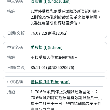
安殺番 (I)(Endosulfan)
1.暫停受理乳劑委託試驗及新登記申請。
2.刪除35％乳劑於蔬菜及茶之使用範圍。
3.委託農藥所進行殘留評估。
76.07.22(農糧12062)
愛殺松 (I)(Ethion)
不接受擴大作物範圍申請。
85.11.01(農糧85020676)
普伏松 (N)(Ethoprop)
1. 70.6% 乳劑停止受理試驗及登記。 2.
70.6% 乳劑許可證展延有效期限至八十六
年十二月三十一日，得申請轉換為安全性
高劑型或含量。