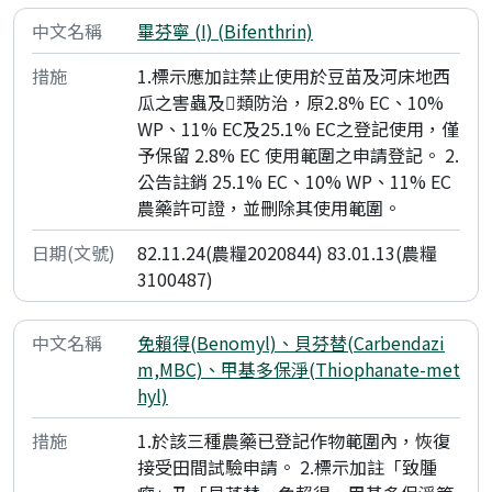
畢芬寧 (I) (Bifenthrin)
1.標示應加註禁止使用於豆苗及河床地西
瓜之害蟲及類防治，原2.8% EC、10%
WP、11% EC及25.1% EC之登記使用，僅
予保留 2.8% EC 使用範圍之申請登記。 2.
公告註銷 25.1% EC、10% WP、11% EC
農藥許可證，並刪除其使用範圍。
82.11.24(農糧2020844) 83.01.13(農糧
3100487)
免賴得(Benomyl)、貝芬替(Carbendazi
m,MBC)、甲基多保淨(Thiophanate-met
hyl)
1.於該三種農藥已登記作物範圍內，恢復
接受田間試驗申請。 2.標示加註「致腫