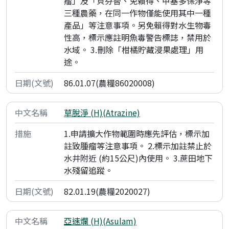
瘤」及「貝芬替、免賴得、甲基多保淨等
三種農藥，在同一作物僅能使用其中一種
產品」等注意事項。另免賴得對水生物毒
性高，標示應註明魚毒警告標誌，禁用於
水域。 3.刪除「柑橘貯藏浸果處理」用
途。
86.01.07(農糧86020008)
草脫淨 (H)(Atrazine)
1.申請擴大作物範圍時應先評估，標示加
註致腫瘤等注意事項。 2.標示加註禁止於
水井附近 (約15公尺)內使用。 3.蔗田地下
水殘留追蹤。
82.01.19(農糧2020027)
亞速爛 (H)(Asulam)