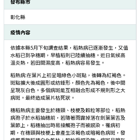
發布縣市
彰化縣
疫情內容
依據本縣5月下旬調查結果，稻熱病已逐漸發生，又值
水稻已到孕穗期，早植稻則已陸續抽穗。近日氣候高
溫炎熱，若田間濕度高，稻熱病容易發生。
稻熱病:在葉片上初呈暗綠色小斑點，後轉為紅褐色。
斑點擴大後成圓形或紡錘形，顏色先為褐色，後中間
呈現灰白色。多個病斑能互相融合形成不規則形之大
病斑。最終造成葉片枯死狀。
穗稻熱病主要發生於穗頸、枝梗及穀粒等部位，稻熱
病孢子於水稻抽穗前，若隨著雨露掉落在劍葉葉舌及
葉節上，稻穗抽出時易接觸孢子而被感染。罹病初
期，在穗頸與枝梗上會產生淡褐色或暗褐色病斑，發