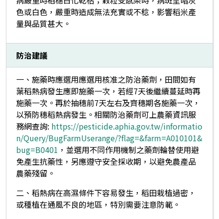
病嚴重時稻穗白化乾枯；穀粒受感染時，病斑呈暗灰
色或白色，嚴重時造成無法充實或不稔，影響稻米產
量與品質甚大。
防治建議
一、施藥時應選用應選用核准之防治藥劑，田間如有
葉稻熱病發生應即施藥一次，若經7天後繼續蔓延時再
施藥一次。再於抽穗前7天左右及齊穗期各施藥一次，
以預防穗稻熱病發生。相關防治藥劑可上農藥資訊服
務網查詢:
https://pesticide.aphia.gov.tw/informatio
n/Query/BugFarmUserange/?flag=&farm=A010101&
bug=B0401
，並選用不同作用機制之藥劑輪替使用避
免產生抗藥性，另應遵守安全採收期，以避免農產品
農藥殘留。
二、稻熱病在高濕條件下容易發生，稻田栽植過密，
或種植在通風不良的地區，特別需要注意防範。